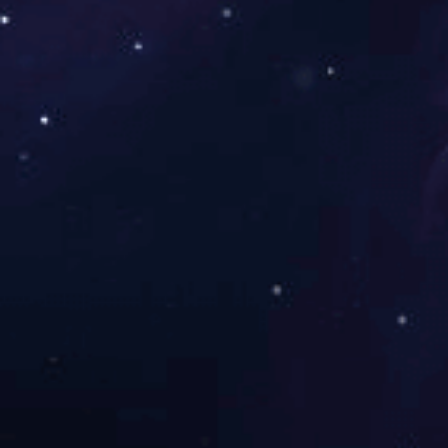
0597-2336139
382955834@qq.com
WEBSITE QR CODE
网站二维码
扫一扫进入网站
微信公众号
扫一扫关注微信公众号
ONLINE MESSAGE
联系方式
留言应用名称：
客户留言