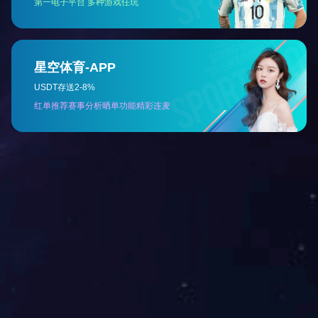
联系方式
福建省龙岩市新罗区东肖镇龙腾南路14号珠江大厦7层701室
0597-2336139
382955834@qq.com
WEBSITE QR CODE
网站二维码
扫一扫进入网站
微信公众号
扫一扫关注微信公众号
ONLINE MESSAGE