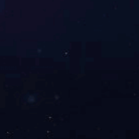
联系方式
留言应用名称：
客户留言
描述：
*
留言内容：
姓名：
性别：
男
女
手机：
电话：
传真：
邮箱：
地址：