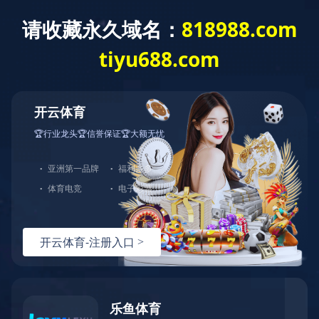
首页
公司简介
荣誉资质

荣誉资质
企业资质
企业专利
企业荣誉
企业业绩

企业业绩
米兰体育-米兰(中国) 业绩
公路工程业绩