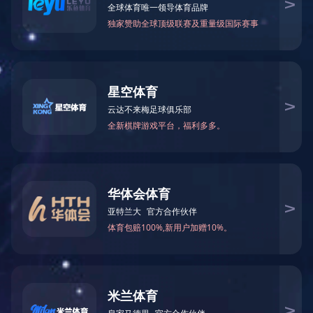
电力工程业绩
水利工程业绩
房建工程业绩
业绩展示
新闻中心

新闻中心
公司新闻
业内动态
米兰体育-米兰(中国)

米兰体育-米兰(中国)
联系方式
客户留言