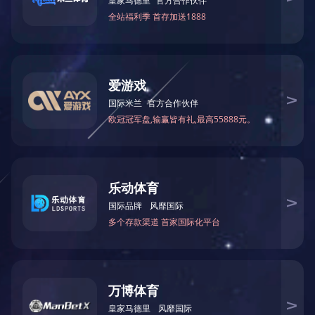
首页
公司简介
荣誉资质
企业资质
企业专利
企业荣誉
企业业绩
米兰体育-米兰(中国) 业绩
公路工程业绩
电力工程业绩
水利工程业绩
房建工程业绩
业绩展示
新闻中心
公司新闻
业内动态
米兰体育-米兰(中国)
联系方式
客户留言

首页
公司简介
荣誉资质

企业资质
企业专利
企业荣誉
企业业绩
