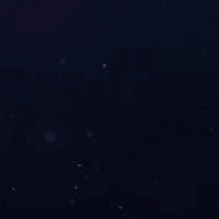
留言应用名称：
客户留言
描述：
*
留言内容：
姓名：
性别：
男
女
手机：
电话：
传真：
邮箱：
地址：
邮编：