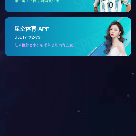
福建省龙岩市新罗区东肖镇龙腾南路14号珠江大厦7层701室
0597-2336139
382955834@qq.com
WEBSITE QR CODE
网站二维码
扫一扫进入网站
微信公众号
扫一扫关注微信公众号
ONLINE MESSAGE
联系方式