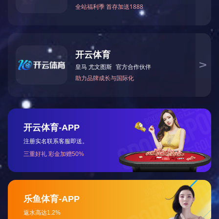
米兰体育-米兰(中国) 业绩
公路工程业绩
电力工程业绩
水利工程业绩
房建工程业绩
业绩展示
新闻中心

公司新闻
业内动态
米兰体育-米兰(中国)

联系方式
客户留言

米兰体育-米兰(中国)
公路工程
房建工程
当前位置：
首页
/
荣誉资质