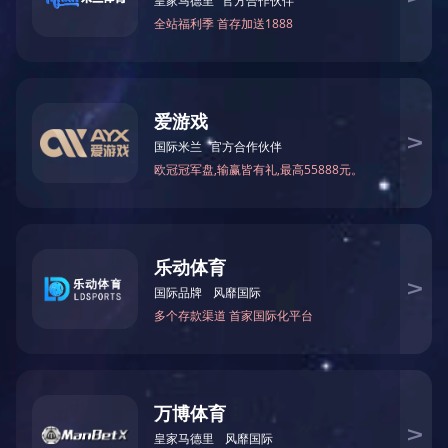
首页
公司简介
荣誉资质
企业资质
企业专利
企业荣誉
企业业绩
米兰体育-米兰(中国) 业绩
公路工程业绩
电力工程业绩
水利工程业绩
房建工程业绩
业绩展示
新闻中心
公司新闻
业内动态
米兰体育-米兰(中国)
联系方式
客户留言

首页
公司简介
荣誉资质

企业资质
企业专利
企业荣誉
企业业绩
