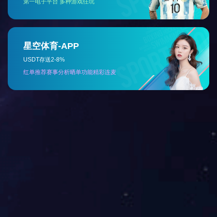
联系方式
福建省龙岩市新罗区东肖镇龙腾南路14号珠江大厦7层701室
0597-2336139
382955834@qq.com
WEBSITE QR CODE
网站二维码
扫一扫进入网站
微信公众号
扫一扫关注微信公众号
ONLINE MESSAGE